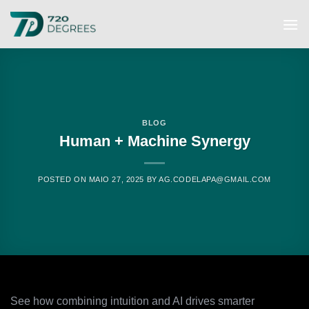
Skip
to
content
BLOG
Human + Machine Synergy
POSTED ON
MAIO 27, 2025
BY
AG.CODELAPA@GMAIL.COM
See how combining intuition and AI drives smarter